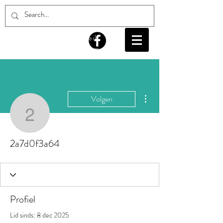
email:
info@pakjekunst.com
Meer acties
Volgen
2a7d0f3a64
2a7d0f3a64
Profiel
Lid sinds: 8 dec 2025