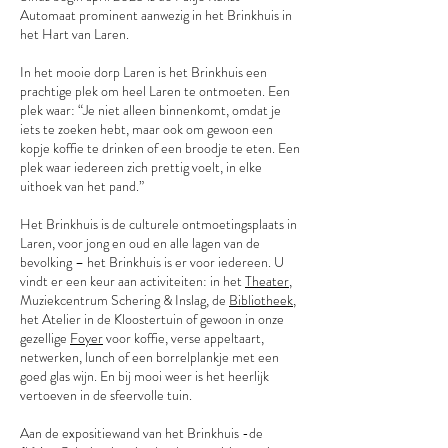
Automaat prominent aanwezig in het Brinkhuis in
het Hart van Laren.
In het mooie dorp Laren is het Brinkhuis een
prachtige plek om heel Laren te ontmoeten. Een
plek waar: “Je niet alleen binnenkomt, omdat je
iets te zoeken hebt, maar ook om gewoon een
kopje koffie te drinken of een broodje te eten. Een
plek waar iedereen zich prettig voelt, in elke
uithoek van het pand.”
Het Brinkhuis is de culturele ontmoetingsplaats in
Laren, voor jong en oud en alle lagen van de
bevolking – het Brinkhuis is er voor iedereen. U
vindt er een keur aan activiteiten: in het
Theater
,
Muziekcentrum Schering & Inslag, de
Bibliotheek
,
het Atelier in de Kloostertuin of gewoon in onze
gezellige
Foyer
voor koffie, verse appeltaart,
netwerken, lunch of een borrelplankje met een
goed glas wijn. En bij mooi weer is het heerlijk
vertoeven in de sfeervolle tuin.
Aan de expositiewand van het Brinkhuis -de