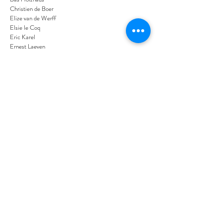
Christien de Boer
Elize van de Werff
Elsie le Coq
Eric Karel
Ernest Laeven
Eva Follender Grossfeld
Francoise van Opbergen
Gonnie Tijs
Guus van Lamoen
Hans Almekinders
Ilse Valkenburg
Irene Berra
Irma Frijlink
Jacqueline Comello
Luz Elena Caballero
Marion Kenter
Marjan Derksen
Mariska Luth
Simone Huy
Pieter Hogenbirk
Rob Schultheiss
Tineke Smith
Tiny de Graaf