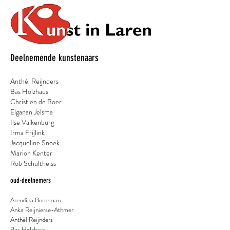
Deelnemende kunstenaars
Anthèl Reijnders
Bas Holzhaus
Christien de Boer
Elganan Jelsma
Ilse Valkenburg
Irma Frijlink
Jacqueline Snoek
Marion Kenter
Rob Schultheiss
oud-deelnemers
Arendina Borreman
Anka Reijnierse-Athmer
Anthèl Reijnders
Bas Holzhaus