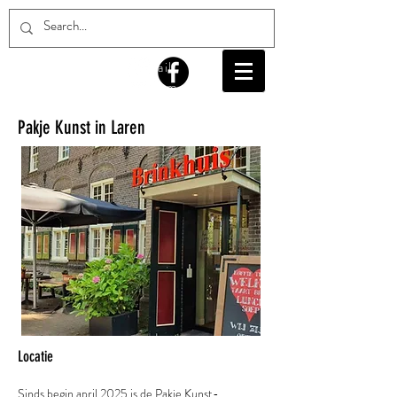
email:
info@pakjekunst.com
Pakje Kunst in Laren
Locatie
Sinds begin april 2025 is de Pakje Kunst-