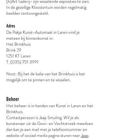
(h)Art Galerij- zijn wisselende exposities te zien.
In de gezellige Kloostertuin worden regelmatig
beelden tentoongesteld.
Adres
De Pakje Kunst-Automaat in Laren vind je
meteen bij binnenkomst in:
Het Brinkhuis
Brink 29
1251 KT Laren
T. (035) 751 3991
Noot: Bij het de balie van het Brinkhuis is het
mogelijk om te pinnen en te wisselen.
Beheer
Het beheer is in handen van Kunst in Laren en het
Brinkhuis.
Contactpersoon is Jaap Smuling. Wil je als
kunstenaar uit de Gooi- en Vechtstreek meedoen
dan kan je een mail met je telefoonnummer en
website of sociaal media pagina sturen naar
Jaap
.